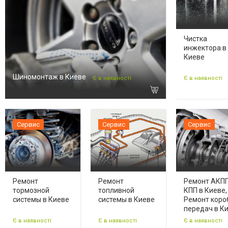
Чистка
инжектора в
Киеве
Шиномонтаж в Киеве
Є в наявності
Є в наявності
Сервис
Сервис
Сервис
Ремонт
Ремонт
Ремонт АКП
тормозной
топливной
КПП в Киеве,
системы в Киеве
системы в Киеве
Ремонт коро
передач в К
Є в наявності
Є в наявності
Є в наявності