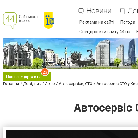
Новини
До
Реклама на сайті
Погода
Спецпроєкти сайту 44.ua
23
Наші спецпроєкти
Головна
Довідник
Авто
Автосервіси, СТО
Автосервіс СТО у Киє
Автосервіс 