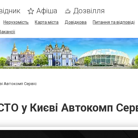
відник
Афіша
Дозвілля
Нерухомість
Карта міста
Довідкова
Питання та відповіді
Вакансії
ві Автокомп Сервіс
СТО у Києві Автокомп Серв