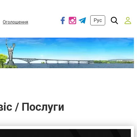
Рус
Оголошення
іс / Послуги