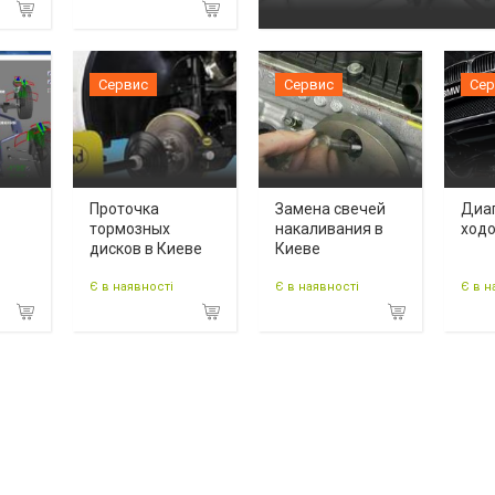
Сервис
Сервис
Сер
Проточка
Замена свечей
Диа
тормозных
накаливания в
ходо
дисков в Киеве
Киеве
Є в наявності
Є в наявності
Є в н