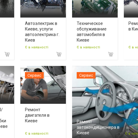
Автоэлектрик в
Техническое
Рем
Киеве, услуги
обслуживание
в Ки
автоэлектрика г.
автомобиля в
Киев
Киеве
Є в наявності
Є в наявності
Є в н
Сервис
Сервис
П/
Ремонт
двигателя в
бки
Киеве
Ремонт
иеве
автокондиционера в
Киеве
Є в наявності
Є в ная