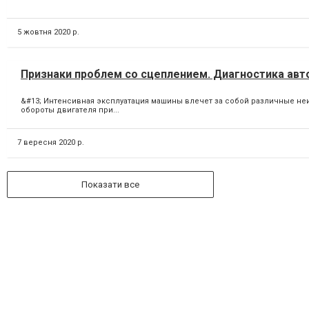
5 жовтня 2020 р.
Признаки проблем со сцеплением. Диагностика авт
&#13; Интенсивная эксплуатация машины влечет за собой различные неи
обороты двигателя при...
7 вересня 2020 р.
Показати все