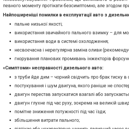
певного моменту протікати безсимптомно, але згодом при
Найпоширеніші помилки в експлуатації авто з дизель
пальне низької якості;
використання звичайного пального взимку – для мо
використання води в системі охолодження;
несвоєчасна і нерегулярна заміна оливи (рекомендує
гнорування планових промивань інжекторів форсун
«Симптоми» несправності дизельного авто:
з труби йде дим – чорний свідчить про брак тиску в 
постукування і шум двигуна, якого раніше не спостер
двигун перестав запускатися взагалі або запускаєть
двигун глухне під час руху, зокрема на великій швид
помітне зниження потужності під час їзди;
збільшення витрати пального;
підтікає або нехарактерно шумить паливний насос в