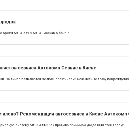
городок
ремя.&#13; &#13; &#13; - Заехав в бокс с...
алистов сервиса Автокомп Сервис в Киеве
чки. На линзе появляются мелкие, практически незаметные глазу повреждения,
и влево? Рекомендации автосервиса в Киеве Автокомп
рмозную систему.&#13; &#13; Как правило причиной увода является воздух...