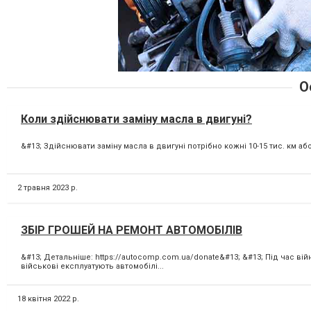
О
Коли здійснювати заміну масла в двигуні?
&#13; Здійснювати заміну масла в двигуні потрібно кожні 10-15 тис. км або 
2 травня 2023 р.
ЗБІР ГРОШЕЙ НА РЕМОНТ АВТОМОБІЛІВ
&#13; Детальніше: https://autocomp.com.ua/donate&#13; &#13; Під час ві
військові експлуатують автомобілі...
18 квітня 2022 р.