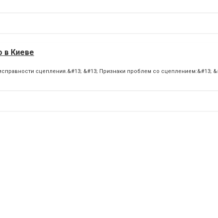
о в Киеве
справности сцепления.&#13; &#13; Признаки проблем со сцеплением:&#13; &#