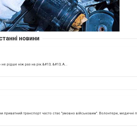
станні новини
не рідше ніж раз на рік.&#13; &#13; А...
йни приватний транспорт часто стає "умовно військовим". Волонтери, медичні 