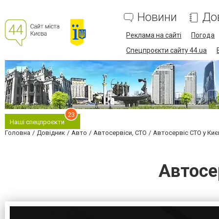
Новини
До
Реклама на сайті
Погода
Спецпроєкти сайту 44.ua
23
Наші спецпроєкти
Головна
Довідник
Авто
Автосервіси, СТО
Автосервіс СТО у Киє
Автосе