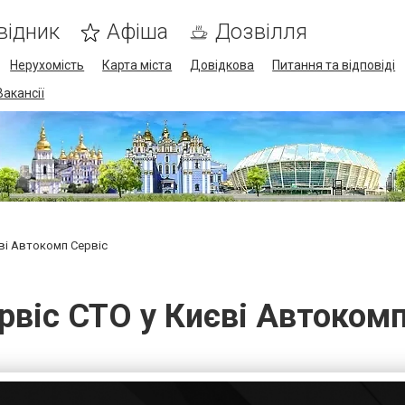
відник
Афіша
Дозвілля
Нерухомість
Карта міста
Довідкова
Питання та відповіді
Вакансії
ві Автокомп Сервіс
рвіс СТО у Києві Автокомп