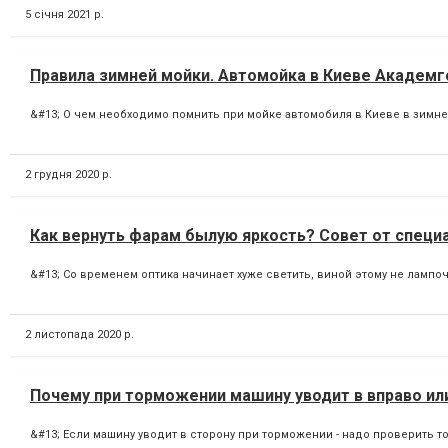
5 січня 2021 р.
Правила зимней мойки. Автомойка в Киеве Академ
&#13; О чем необходимо помнить при мойке автомобиля в Киеве в зимнее в
2 грудня 2020 р.
Как вернуть фарам былую яркость? Совет от специ
&#13; Со временем оптика начинает хуже светить, виной этому не лампо
2 листопада 2020 р.
Почему при торможении машину уводит в вправо ил
&#13; Если машину уводит в сторону при торможении - надо проверить то