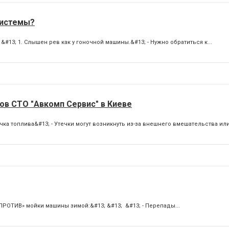
системы?
13; 1. Слышен рев как у гоночной машины.&#13; - Нужно обратиться к...
ов СТО "Авкомп Сервис" в Киеве
чка топлива&#13; - Утечки могут возникнуть из-за внешнего вмешательства или
«ПРОТИВ» мойки машины зимой:&#13; &#13; &#13; - Перепады...