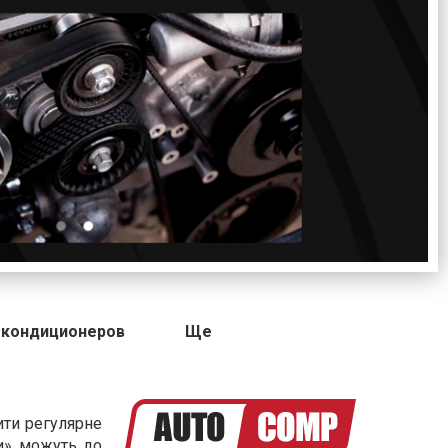
 кондиционеров
Ще
ити регулярне
би» можуть до