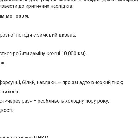
звести до критичних наслідків.
ним мотором:
розної погоди є зимовий дизель;
ться робити заміну кожні 10 000 км);
ок.
форсунці, білий, навпаки, – про занадто високий тиск;
ігалося;
ся «через раз» – особливо в холодну пору року;
кості;
исокого тиску (ПНВТ).