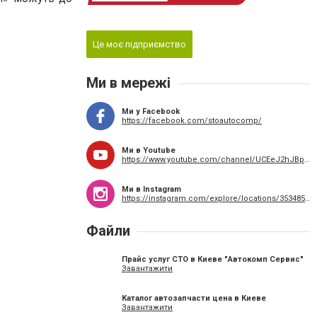
Це моє підприємство
Ми в мережі
Ми у Facebook
https://facebook.com/stoautocomp/
Ми в Youtube
https://www.youtube.com/channel/UCEeJ2hJBpdhuNWqnQUbuwlw
Ми в Instagram
https://instagram.com/explore/locations/353485985045110/?hl=ru
Файли
Прайс услуг СТО в Киеве "Автокомп Сервис"
Завантажити
Каталог автозапчасти цена в Киеве
Завантажити