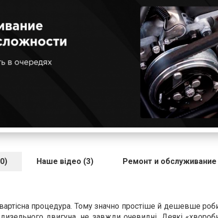
0)
Наше відео (3)
Ремонт и обслуживание
вартісна процедура. Тому значно простіше й дешевше роб
 дизельного двигуна, не завжди очевидні. Деякі «хворо