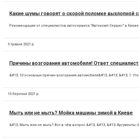
Какие шумы говорят о скорой поломке выхлопной 
Рекомендация от специалистов автосервиса "Автокомп Сервис" в Киеве &#
5 травня 2021 р.
Причины возгорания автомобиля! Ответ специалист
&#13; 10 основных причин возгорания автомобиля&#13; &#13; &#13; 1. Уте
15 березня 2021 р.
Мыть или не мыть? Мойка машины зимой в Киеве
&#13; Мыть или не мыть? Вот в чём вопрос.&#13; &#13; &#13; Аргументы 